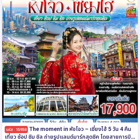
The moment in หังโจว – เซี่ยงไฮ้ 5 วัน 4 คืน
รหัส : 15958
เที่ยว ช้อป ชิม ชิล ถ่ายรูปแลนด์มาร์กสุดชิค โดยสายการบิน