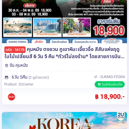
คุนหมิง ตงชวน ภูเขาหิมะเจี้ยวจื่อ สีสันแห่งฤดู
รหัส : 16115
ใบไม้เปลี่ยนสี 6 วัน 5 คืน *ทัวร์ไม่ลงร้าน* โดยสายการบิน
แอร์เอเซีย (FD)
จีน คุนหมิง
: 6วัน 5คืน
: 2UKMG-FD004
(2 ดูช่วงเวลา)
Product: 2UCenter
ไม่เข้าร้านช็อปปิ้ง
฿ 18,900.-