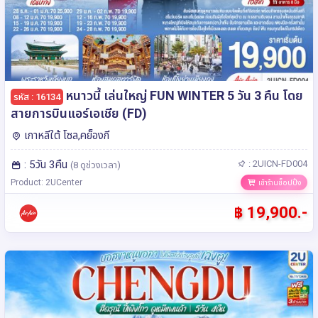
หนาวนี้ เล่นใหญ่ FUN WINTER 5 วัน 3 คืน โดย
รหัส : 16134
สายการบินแอร์เอเชีย (FD)
เกาหลีใต้ โซล,คย็องกี
: 5วัน 3คืน
: 2UICN-FD004
(8 ดูช่วงเวลา)
Product: 2UCenter
เข้าร้านช็อปปิ้ง
฿ 19,900.-