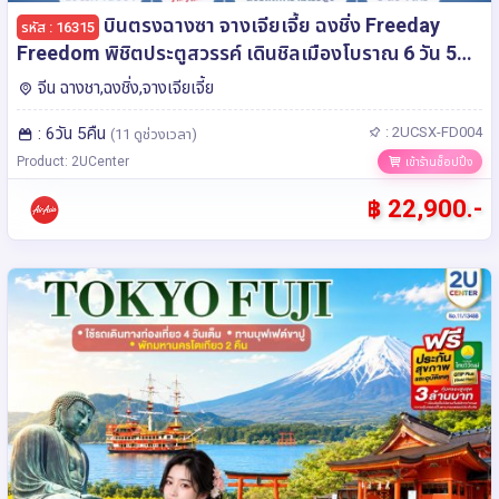
บินตรงฉางซา จางเจียเจี้ย ฉงชิ่ง Freeday
รหัส : 16315
Freedom พิชิตประตูสวรรค์ เดินชิลเมืองโบราณ 6 วัน 5
คืน โดย ไทย แอร์เอเชีย (FD)
จีน ฉางชา,ฉงชิ่ง,จางเจียเจี้ย
: 6วัน 5คืน
: 2UCSX-FD004
(11 ดูช่วงเวลา)
Product: 2UCenter
เข้าร้านช็อปปิ้ง
฿ 22,900.-