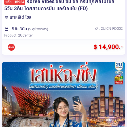
Korea Vibes ช้อป ชิม ชิล ครบทุกฟีลในโซล
รหัส : 15924
5วัน 3คืน โดยสายการบิน แอร์เอเชีย (FD)
เกาหลีใต้ โซล
: 5วัน 3คืน
: 2UICN-FD002
(9 ดูช่วงเวลา)
Product: 2UCenter
฿ 14,900.-