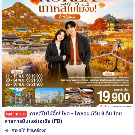
เกาหลีใบไม้จึ้ง! โซล - โพชอน 5วัน 3 คืน โดย
รหัส : 16105
สายการบินแอร์เอเชีย (FD)
เกาหลีใต้ โซล,คย็องกี