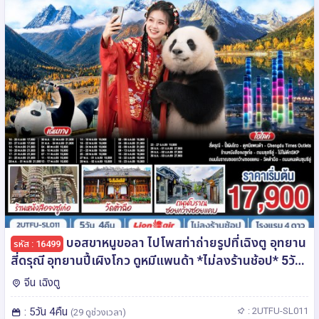
บอสขาหนูขอลา ไปโพสท่าถ่ายรูปที่เฉิงตู อุทยาน
รหัส : 16499
สี่ดรุณี อุทยานปี้เผิงโกว ดูหมีแพนด้า *ไม่ลงร้านช้อป* 5วัน
4คืน โดยสายการบิน Thai Lion Air (SL)
จีน เฉิงตู
: 5วัน 4คืน
: 2UTFU-SL011
(29 ดูช่วงเวลา)