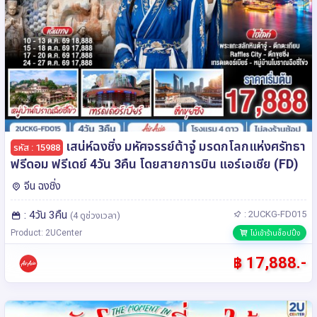
เสน่ห์ฉงชิ่ง มหัศจรรย์ต้าจู๋ มรดกโลกแห่งศรัทธา
รหัส : 15988
ฟรีดอม ฟรีเดย์ 4วัน 3คืน โดยสายการบิน แอร์เอเชีย (FD)
จีน ฉงชิ่ง
: 4วัน 3คืน
: 2UCKG-FD015
(4 ดูช่วงเวลา)
Product: 2UCenter
ไม่เข้าร้านช็อปปิ้ง
฿ 17,888.-