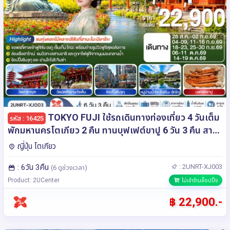
TOKYO FUJI ใช้รถเดินทางท่องเที่ยว 4 วันเต็ม
รหัส : 16425
พักมหานครโตเกียว 2 คืน ทานบุฟเฟต์ขาปู 6 วัน 3 คืน สาย
การบิน ไทยแอร์เอเชีย เอ็กซ์
ญี่ปุ่น โตเกียว
: 6วัน 3คืน
: 2UNRT-XJ003
(6 ดูช่วงเวลา)
Product: 2UCenter
ไม่เข้าร้านช็อปปิ้ง
฿ 22,900.-