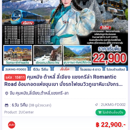
คุนหมิง ต้าหลี่ ลี่เจียง แชงกรีล่า Romantic
รหัส : 15811
Road อ้อมกอดแห่งขุนเขา นั่งรถไฟชมวิวภูเขาหิมะมังกร
หยก 6 วัน 5 คืน *ไม่ลงร้าน*โดยสายการบินแอร์เอเซีย (FD)
จีน คุนหมิง,ลี่เจียง,ต้าหลี่,แชงกรี-ลา
: 6วัน 5คืน
: 2UKMG-FD002
(38 ดูช่วงเวลา)
Product: 2UCenter
ไม่เข้าร้านช็อปปิ้ง
฿ 22,900.-