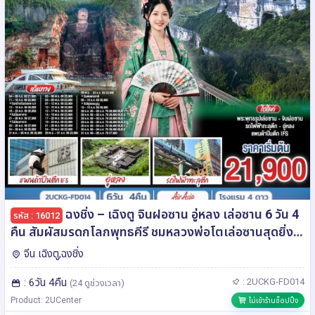
ฉงชิ่ง – เฉิงตู จินฝอซาน อู่หลง เล่อซาน 6 วัน 4
รหัส : 16012
คืน สัมผัสมรดกโลกพุทธคีรี ชมหลวงพ่อโตเล่อซานสุดยิ่ง
ใหญ่ โดยสายการบิน Air Asia (FD)
จีน เฉิงตู,ฉงชิ่ง
: 6วัน 4คืน
: 2UCKG-FD014
(24 ดูช่วงเวลา)
Product: 2UCenter
ไม่เข้าร้านช็อปปิ้ง