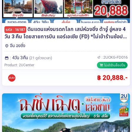
ดินแดนแห่งมรดกโลก เสน่ห์ฉงชิ่ง ต้าจู๋ อู่หลง 4
รหัส : 16187
วัน 3 คืน โดยสายการบิน แอร์เอเชีย (FD) *ไม่เข้าร้านช้อป
ปิ้ง*
จีน ฉงชิ่ง
: 4วัน 3คืน
: 2UCKG-FD016
(21 ดูช่วงเวลา)
Product: 2UCenter
ไม่เข้าร้านช็อปปิ้ง
฿ 20,888.-