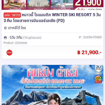
หนาวนี้ โรแมนติก WINTER SKI RESORT 5 วัน
รหัส : 16172
3 คืน โดยสายการบินแอร์เอเชีย (FD)
เกาหลีใต้ โซล
: 5วัน 3คืน
: 2UICN-FD005
(10 ดูช่วงเวลา)
Product: 2UCenter
฿ 21,900.-