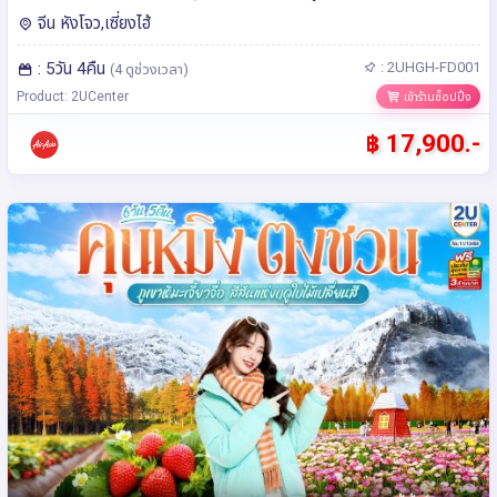
Air Asia (FD)
จีน หังโจว,เซี่ยงไฮ้
: 5วัน 4คืน
: 2UHGH-FD001
(4 ดูช่วงเวลา)
Product: 2UCenter
เข้าร้านช็อปปิ้ง
฿ 17,900.-