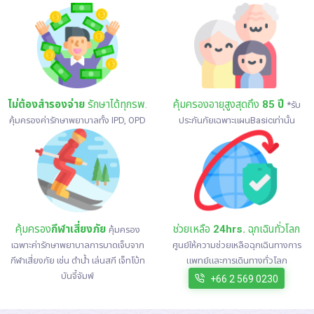
ไม่ต้องสำรองจ่าย
รักษาได้ทุกรพ.
คุ้มครองอายุสูงสุดถึง
85 ปี
*รับ
คุ้มครองค่ารักษาพยาบาลทั้ง IPD, OPD
ประกันภัยเฉพาะแผนBasicเท่านั้น
คุ้มครอง
กีฬาเสี่ยงภัย
ช่วยเหลือ
24hrs.
ฉุกเฉินทั่วโลก
คุ้มครอง
เฉพาะค่ารักษาพยาบาลการบาดเจ็บจาก
ศูนย์ให้ความช่วยเหลือฉุกเฉินทางการ
กีฬาเสี่ยงภัย เช่น ดำน้ำ เล่นสกี เจ็ทโบ้ท
แพทย์และการเดินทางทั่วโลก
บันจี้จัมพ์
+66 2 569 0230